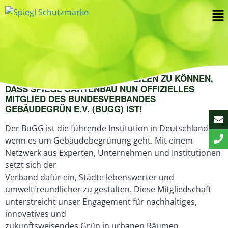
WIR FREUEN UNS, IHNEN MITTEILEN ZU KÖNNEN,
DASS SPIEGL GARTENBAU NUN OFFIZIELLES
MITGLIED DES BUNDESVERBANDES
GEBÄUDEGRÜN E.V. (BUGG) IST!
Der BuGG ist die führende Institution in Deutschland,
wenn es um Gebäudebegrünung geht. Mit einem
Netzwerk aus Experten, Unternehmen und Institutionen
setzt sich der
Verband dafür ein, Städte lebenswerter und
umweltfreundlicher zu gestalten. Diese Mitgliedschaft
unterstreicht unser Engagement für nachhaltiges,
innovatives und
zukunftsweisendes Grün in urbanen Räumen.