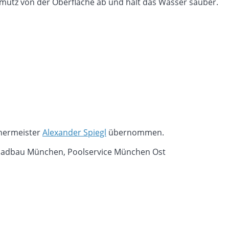
hmutz von der Oberfläche ab und hält das Wasser sauber.
tnermeister
Alexander Spiegl
übernommen.
mbadbau München, Poolservice München Ost