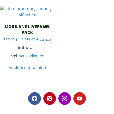
MOBILANE LIVEPANEL
PACK
599,00
€
–
2.286,00
€
inkl MwSt
inkl. MwSt.
zzgl.
Versandkosten
Ausführung wählen
© 2026 · Spiegl Gartenbau GmbH · 85551 Heimstetten