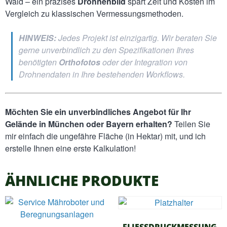
Wald – ein präzises
Drohnenbild
spart Zeit und Kosten im
Vergleich zu klassischen Vermessungsmethoden.
HINWEIS:
Jedes Projekt ist einzigartig. Wir beraten Sie
gerne unverbindlich zu den Spezifikationen Ihres
benötigten
Orthofotos
oder der Integration von
Drohnendaten in Ihre bestehenden Workflows.
Möchten Sie ein unverbindliches Angebot für Ihr
Gelände in München oder Bayern erhalten?
Teilen Sie
mir einfach die ungefähre Fläche (in Hektar) mit, und ich
erstelle Ihnen eine erste Kalkulation!
ÄHNLICHE PRODUKTE
FLIESSDRUCKMESSUNG G