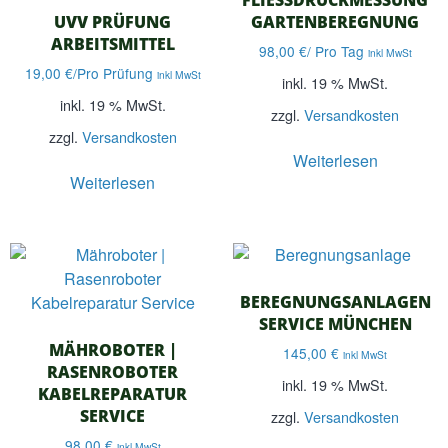
UVV PRÜFUNG
ARTENBEREGNUNG
ARBEITSMITTEL
98,00
€
/ Pro Tag
inkl MwSt
19,00
€
/Pro Prüfung
inkl MwSt
inkl. 19 % MwSt.
inkl. 19 % MwSt.
zzgl.
Versandkosten
zzgl.
Versandkosten
Weiterlesen
Weiterlesen
BEREGNUNGSANLAGEN
SERVICE MÜNCHEN
MÄHROBOTER |
145,00
€
inkl MwSt
RASENROBOTER
inkl. 19 % MwSt.
KABELREPARATUR
SERVICE
zzgl.
Versandkosten
98,00
€
inkl MwSt